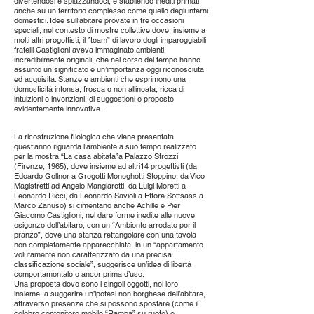
divertendosi e spiazzandoci, e stabilendo inediti primati
anche su un territorio complesso come quello degli interni
domestici. Idee sull’abitare provate in tre occasioni
speciali, nel contesto di mostre collettive dove, insieme a
molti altri progettisti, il ”team” di lavoro degli impareggiabili
fratelli Castiglioni aveva immaginato ambienti
incredibilmente originali, che nel corso del tempo hanno
assunto un significato e un’importanza oggi riconosciuta
ed acquisita. Stanze e ambienti che esprimono una
domesticità intensa, fresca e non allineata, ricca di
intuizioni e invenzioni, di suggestioni e proposte
evidentemente innovative.
La ricostruzione filologica che viene presentata
quest’anno riguarda l’ambiente a suo tempo realizzato
per la mostra “La casa abitata”a Palazzo Strozzi
(Firenze, 1965), dove insieme ad altri14 progettisti (da
Edoardo Gellner a Gregotti Meneghetti Stoppino, da Vico
Magistretti ad Angelo Mangiarotti, da Luigi Moretti a
Leonardo Ricci, da Leonardo Savioli a Ettore Sottsass a
Marco Zanuso) si cimentano anche Achille e Pier
Giacomo Castiglioni, nel dare forme inedite alle nuove
esigenze dell’abitare, con un “Ambiente arredato per il
pranzo”, dove una stanza rettangolare con una tavola
non completamente apparecchiata, in un “appartamento
volutamente non caratterizzato da una precisa
classificazione sociale”, suggerisce un’idea di libertà
comportamentale e ancor prima d’uso.
Una proposta dove sono i singoli oggetti, nel loro
insieme, a suggerire un’ipotesi non borghese dell’abitare,
attraverso presenze che si possono spostare (come il
celebre contenitore mobile “Rampa” su ruote) e