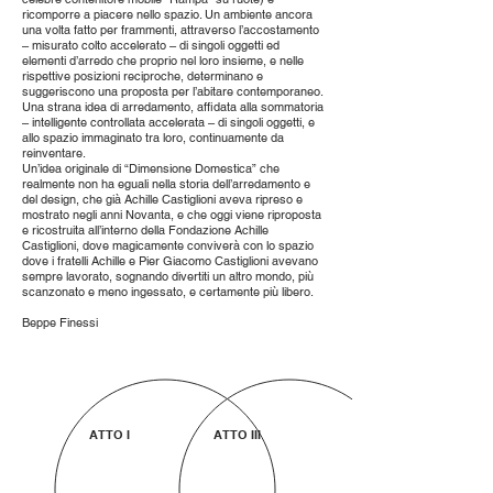
ricomporre a piacere nello spazio. Un ambiente ancora
una volta fatto per frammenti, attraverso l’accostamento
– misurato colto accelerato – di singoli oggetti ed
elementi d’arredo che proprio nel loro insieme, e nelle
rispettive posizioni reciproche, determinano e
suggeriscono una proposta per l’abitare contemporaneo.
Una strana idea di arredamento, affidata alla sommatoria
– intelligente controllata accelerata – di singoli oggetti, e
allo spazio immaginato tra loro, continuamente da
reinventare.
Un’idea originale di “Dimensione Domestica” che
realmente non ha eguali nella storia dell’arredamento e
del design, che già Achille Castiglioni aveva ripreso e
mostrato negli anni Novanta, e che oggi viene riproposta
e ricostruita all’interno della Fondazione Achille
Castiglioni, dove magicamente conviverà con lo spazio
dove i fratelli Achille e Pier Giacomo Castiglioni avevano
sempre lavorato, sognando divertiti un altro mondo, più
scanzonato e meno ingessato, e certamente più libero.
Beppe Finessi
ATTO I
ATTO III