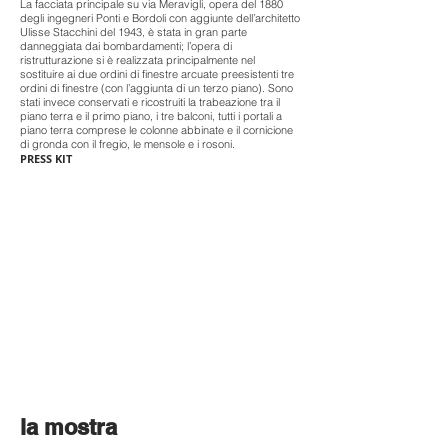
La facciata principale su via Meravigli, opera del 1880
degli ingegneri Ponti e Bordoli con aggiunte dell’architetto
Ulisse Stacchini del 1943, è stata in gran parte
danneggiata dai bombardamenti; l’opera di
ristrutturazione si è realizzata principalmente nel
sostituire ai due ordini di finestre arcuate preesistenti tre
ordini di finestre (con l’aggiunta di un terzo piano). Sono
stati invece conservati e ricostruiti la trabeazione tra il
piano terra e il primo piano, i tre balconi, tutti i portali a
piano terra comprese le colonne abbinate e il cornicione
di gronda con il fregio, le mensole e i rosoni.
PRESS KIT
la mostra