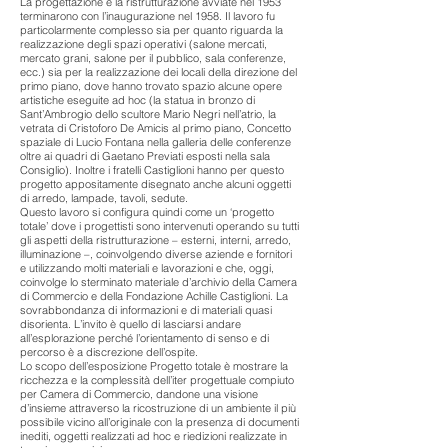
La progettazione e la ristrutturazione avviate nel 1953
terminarono con l’inaugurazione nel 1958. Il lavoro fu
particolarmente complesso sia per quanto riguarda la
realizzazione degli spazi operativi (salone mercati,
mercato grani, salone per il pubblico, sala conferenze,
ecc.) sia per la realizzazione dei locali della direzione del
primo piano, dove hanno trovato spazio alcune opere
artistiche eseguite ad hoc (la statua in bronzo di
Sant’Ambrogio dello scultore Mario Negri nell’atrio, la
vetrata di Cristoforo De Amicis al primo piano, Concetto
spaziale di Lucio Fontana nella galleria delle conferenze
oltre ai quadri di Gaetano Previati esposti nella sala
Consiglio). Inoltre i fratelli Castiglioni hanno per questo
progetto appositamente disegnato anche alcuni oggetti
di arredo, lampade, tavoli, sedute.
Questo lavoro si configura quindi come un ‘progetto
totale’ dove i progettisti sono intervenuti operando su tutti
gli aspetti della ristrutturazione – esterni, interni, arredo,
illuminazione –, coinvolgendo diverse aziende e fornitori
e utilizzando molti materiali e lavorazioni e che, oggi,
coinvolge lo sterminato materiale d’archivio della Camera
di Commercio e della Fondazione Achille Castiglioni. La
sovrabbondanza di informazioni e di materiali quasi
disorienta. L’invito è quello di lasciarsi andare
all’esplorazione perché l’orientamento di senso e di
percorso è a discrezione dell’ospite.
Lo scopo dell’esposizione Progetto totale è mostrare la
ricchezza e la complessità dell’iter progettuale compiuto
per Camera di Commercio, dandone una visione
d’insieme attraverso la ricostruzione di un ambiente il più
possibile vicino all’originale con la presenza di documenti
inediti, oggetti realizzati ad hoc e riedizioni realizzate in