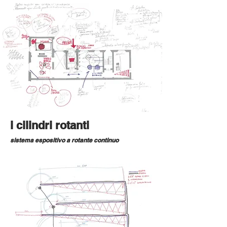
i cilindri rotanti
sistema espositivo a rotante continuo