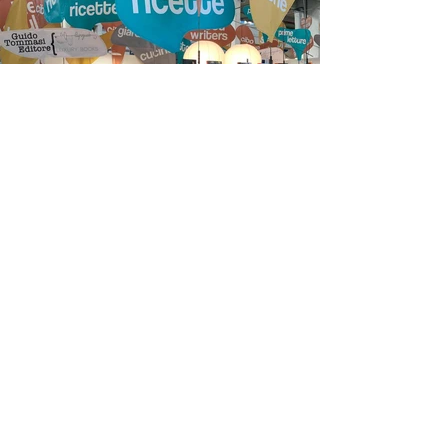
Load More
Torna in alto
Contatti
Marco Marzini Design Studio
Via Ignazio Ciaia 4, 20158
Milano