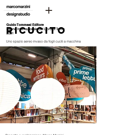
Guido Tommasi Editore
Ricucito
Salone Internazionale del Libro di Torino
2021
Uno spazio aereo invaso da fogli cuciti a macchina